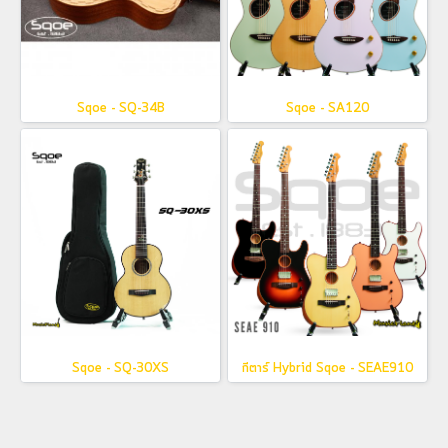
Sqoe - SQ-34B
Sqoe - SA120
Sqoe - SQ-30XS
กีตาร์ Hybrid Sqoe - SEAE910