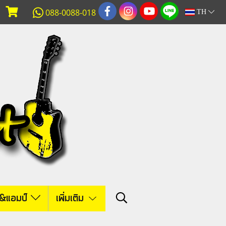
088-0088-018
TH
์&แอมป์
เพิ่มเติม