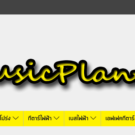
์โปร่ง
กีตาร์ไฟฟ้า
เบสไฟฟ้า
เอฟเฟคกีตาร