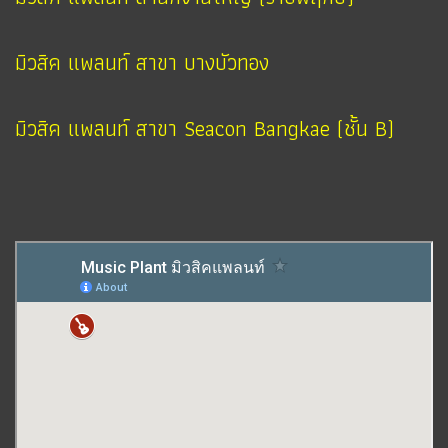
มิวสิค แพลนท์ สาขา บางบัวทอง
มิวสิค แพลนท์ สาขา Seacon Bangkae (ชั้น B)