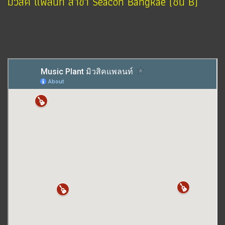
มิวสิค แพลนท์ สาขา Seacon Bangkae (ชั้น B)