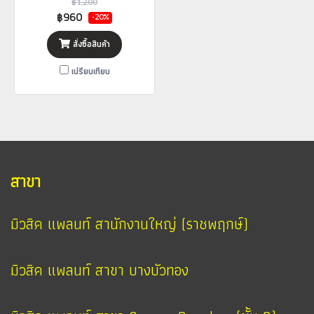
฿1,200
฿960
-20%
สั่งซื้อสินค้า
เปรียบเทียบ
สาขา
มิวสิค แพลนท์ สานักงานใหญ่ (ราชพฤกษ์)
มิวสิค แพลนท์ สาขา บางบัวทอง