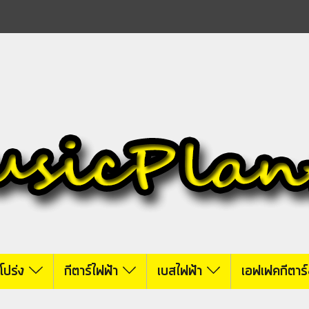
์โปร่ง
กีตาร์ไฟฟ้า
เบสไฟฟ้า
เอฟเฟคกีตาร