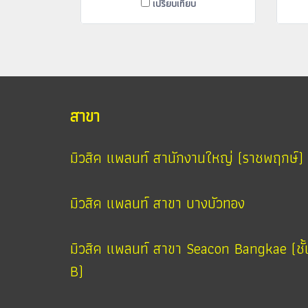
เปรียบเทียบ
สาขา
มิวสิค แพลนท์ สานักงานใหญ่ (ราชพฤกษ์)
มิวสิค แพลนท์ สาขา บางบัวทอง
มิวสิค แพลนท์ สาขา Seacon Bangkae (ชั้
B)