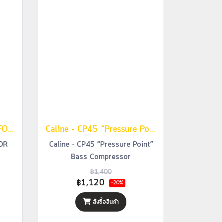
Caline - CP59 Driver+DI FOR BASS
Caline - CP45 “Pressure Point” Bass Compressor
FOR
Caline - CP45 “Pressure Point”
Bass Compressor
฿1,400
฿1,120
-20%
สั่งซื้อสินค้า