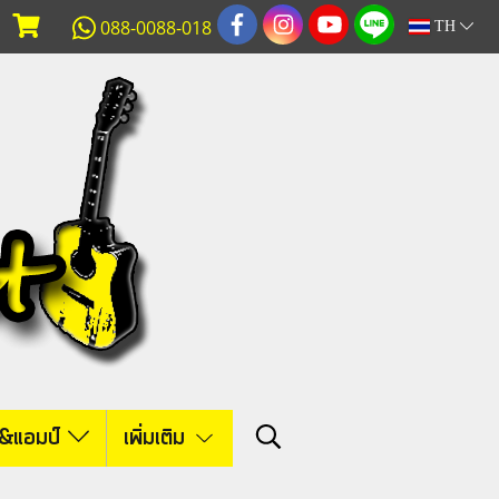
088-0088-018
TH
์&แอมป์
เพิ่มเติม