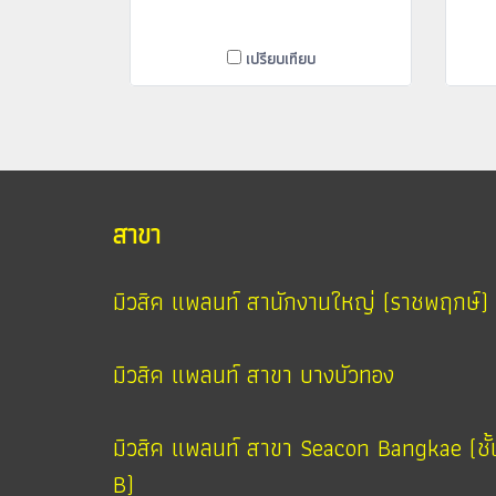
เปรียบเทียบ
สาขา
มิวสิค แพลนท์ สานักงานใหญ่ (ราชพฤกษ์)
มิวสิค แพลนท์ สาขา บางบัวทอง
มิวสิค แพลนท์ สาขา Seacon Bangkae (ชั้
B)