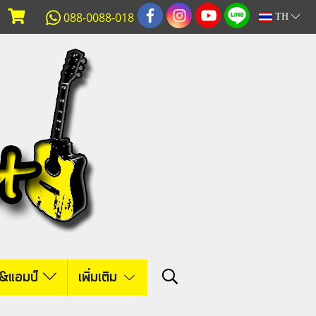
088-0088-018
TH
์&แอมป์
เพิ่มเติม