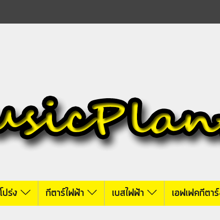
์โปร่ง
กีตาร์ไฟฟ้า
เบสไฟฟ้า
เอฟเฟคกีตาร