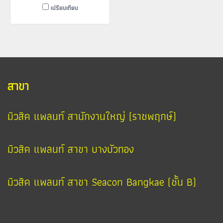
เปรียบเทียบ
สาขา
มิวสิค แพลนท์ สานักงานใหญ่ (ราชพฤกษ์)
มิวสิค แพลนท์ สาขา บางบัวทอง
มิวสิค แพลนท์ สาขา Seacon Bangkae (ชั้น B)