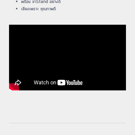
พร้อม ขาStand อย่างดี
เสียงเพราะ คุณภาพดี