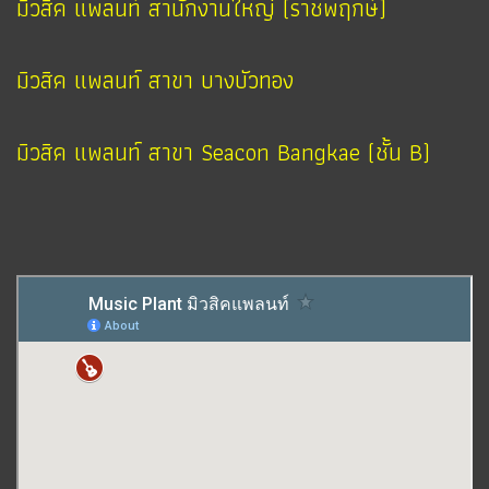
มิวสิค แพลนท์ สานักงานใหญ่ (ราชพฤกษ์)
มิวสิค แพลนท์ สาขา บางบัวทอง
มิวสิค แพลนท์ สาขา Seacon Bangkae (ชั้น B)