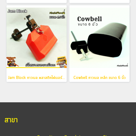
Jam Block คาวเบล พลาสติคไฟเบอร์ พร้อมขาจับ ขนาด 4.5 นิ้ว
Cowbell คาวเบล เหล็ก ขนาด 6 นิ้ว
สาขา