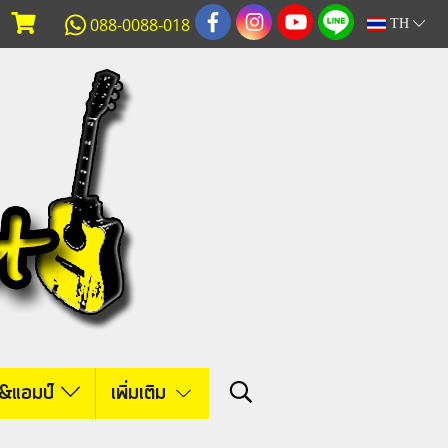
088-0088-018
TH
์&แอมป์
เพิ่มเติม