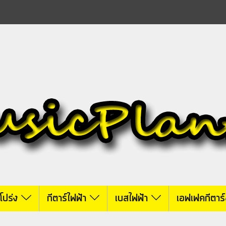
์โปร่ง
กีตาร์ไฟฟ้า
เบสไฟฟ้า
เอฟเฟคกีตาร