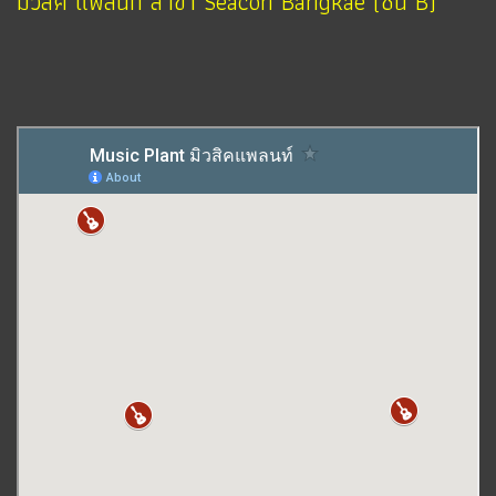
มิวสิค แพลนท์ สาขา Seacon Bangkae (ชั้น B)