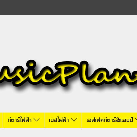
กีตาร์ไฟฟ้า
เบสไฟฟ้า
เอฟเฟคกีตาร์&แอมป์