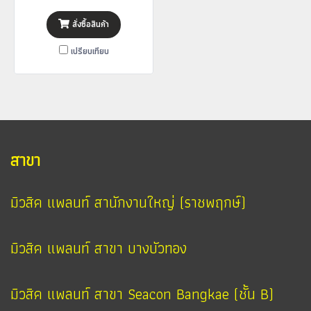
สั่งซื้อสินค้า
เปรียบเทียบ
สาขา
มิวสิค แพลนท์ สานักงานใหญ่ (ราชพฤกษ์)
มิวสิค แพลนท์ สาขา บางบัวทอง
มิวสิค แพลนท์ สาขา Seacon Bangkae (ชั้น B)