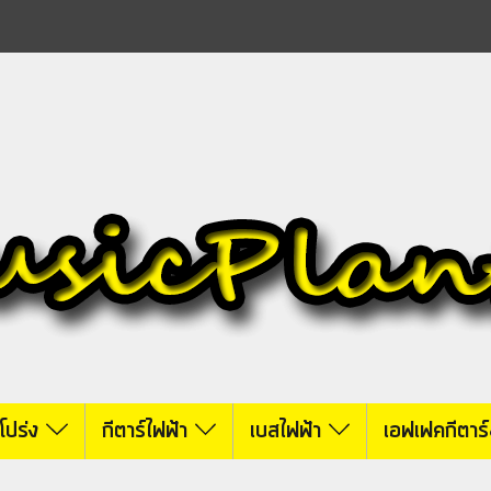
์โปร่ง
กีตาร์ไฟฟ้า
เบสไฟฟ้า
เอฟเฟคกีตาร