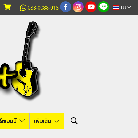
088-0088-018
TH
์&แอมป์
เพิ่มเติม