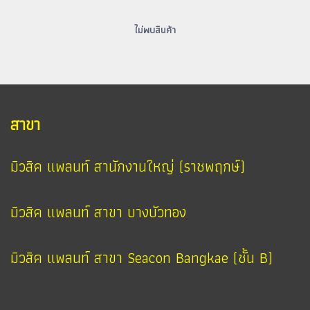
ไม่พบสินค้า
สาขา
มิวสิค แพลนท์ สานักงานใหญ่ (ราชพฤกษ์)
มิวสิค แพลนท์ สาขา บางบัวทอง
มิวสิค แพลนท์ สาขา Seacon Bangkae (ชั้น B)