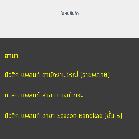
ไม่พบสินค้า
สาขา
มิวสิค แพลนท์ สานักงานใหญ่ (ราชพฤกษ์)
มิวสิค แพลนท์ สาขา บางบัวทอง
มิวสิค แพลนท์ สาขา Seacon Bangkae (ชั้น B)