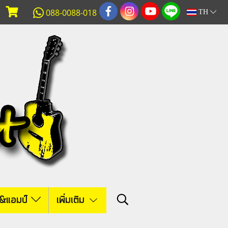
088-0088-018
TH
์&แอมป์
เพิ่มเติม