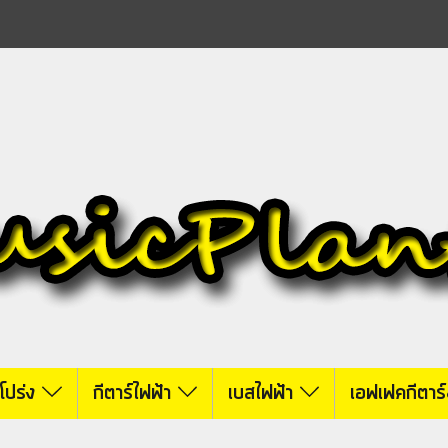
์โปร่ง
กีตาร์ไฟฟ้า
เบสไฟฟ้า
เอฟเฟคกีตาร