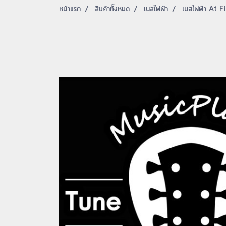
หน้าแรก
สินค้าทั้งหมด
เบสไฟฟ้า
เบสไฟฟ้า At F