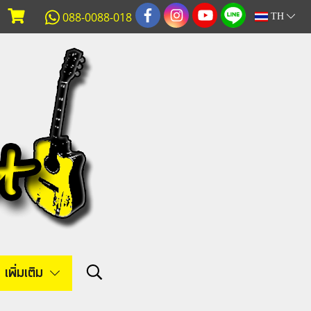
088-0088-018
TH
เพิ่มเติม