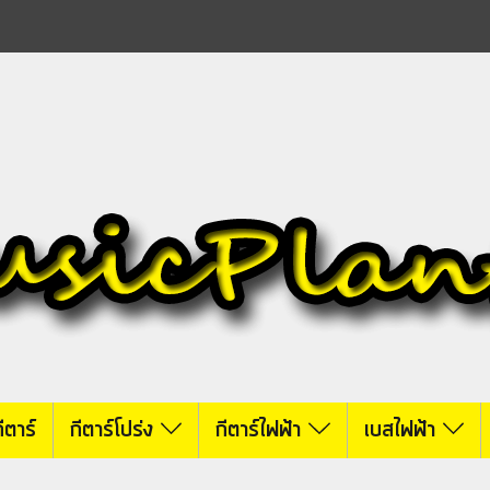
ตาร์
กีตาร์โปร่ง
กีตาร์ไฟฟ้า
เบสไฟฟ้า