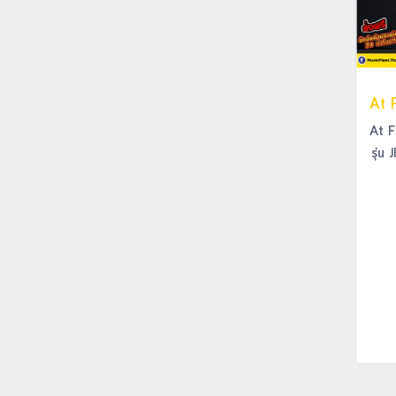
At F
รุ่น