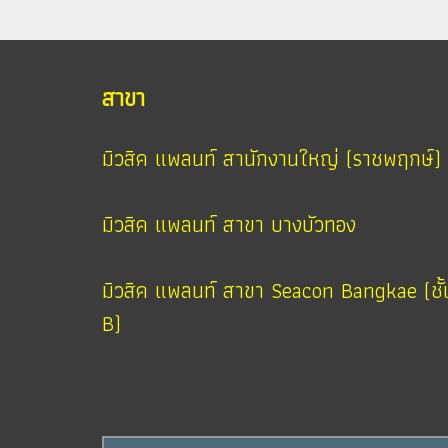
สาขา
มิวสิค แพลนท์ สานักงานใหญ่ (ราชพฤกษ์)
มิวสิค แพลนท์ สาขา บางบัวทอง
มิวสิค แพลนท์ สาขา Seacon Bangkae (ชั้
B)