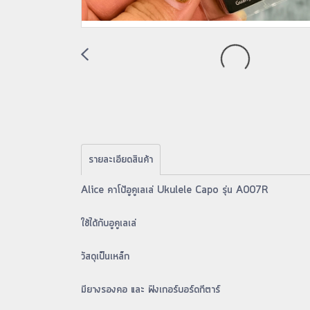
รายละเอียดสินค้า
Alice คาโป้อูคูเลเล่ Ukulele Capo รุ่น A007R
ใช้ได้กับอูคูเลเล่
วัสดุเป็นเหล็ก
มียางรองคอ และ ฟิงเกอร์บอร์ดกีตาร์