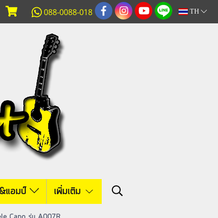
088-0088-018
TH
์&แอมป์
เพิ่มเติม
ulele Capo รุ่น A007R