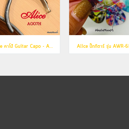
Alice คาโป้ Guitar Capo - A007H
Alice ปิ๊กกีตาร์ รุ่น AWR-