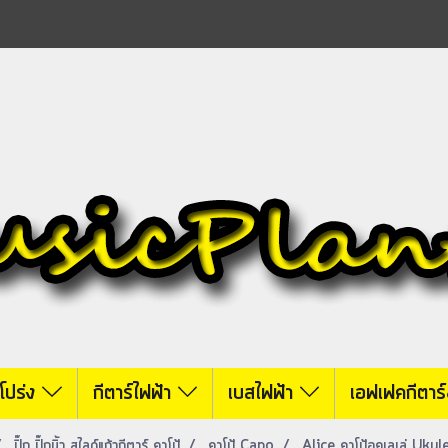
์โปร่ง
กีตาร์ไฟฟ้า
เบสไฟฟ้า
เอฟเฟคกีตาร
ปิ๊ก ปิ๊กนิ้ว สไลด์แก้วกีตาร์ คาโป้
คาโป้ Capo
Alice คาโป้อูคูเลเล่ Uk