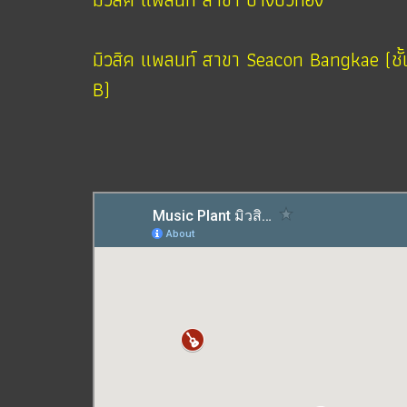
มิวสิค แพลนท์ สาขา Seacon Bangkae (ชั้
B)