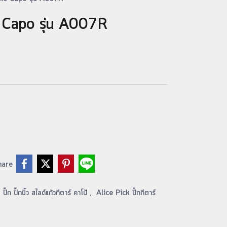
ele Capo รุ่น A007R
hare
,
ปิ๊ก ปิ๊กนิ้ว สไลด์แก้วกีตาร์ คาโป้
,
Alice Pick ปิ๊กกีตาร์