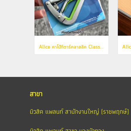
Alice คาโป้กีตาร์คลาสสิค Classic Guitar Capo รุ่น A007N-C
สาขา
มิวสิค แพลนท์ สานักงานใหญ่ (ราชพฤกษ์)
มิวสิค แพลนท์ สาขา บางบัวทอง