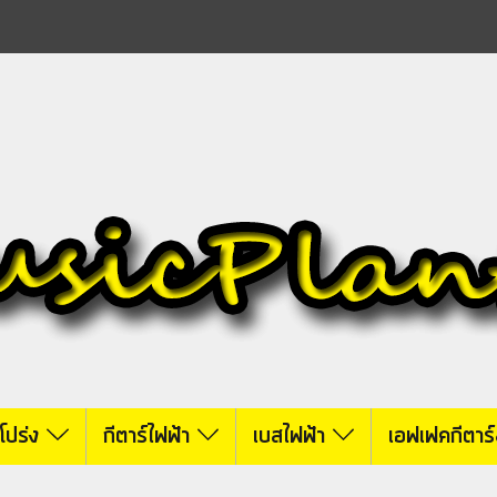
์โปร่ง
กีตาร์ไฟฟ้า
เบสไฟฟ้า
เอฟเฟคกีตาร