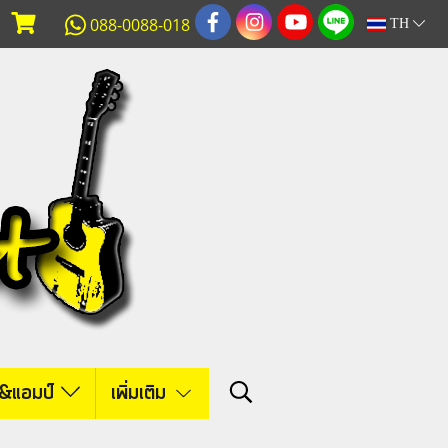
088-0088-018
TH
์&แอมป์
เพิ่มเติม