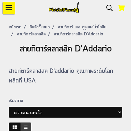
หน้าแรก
สินค้าทั้งหมด
สายกีตาร์ เบส อูคูเลเล่ ไวโอลิน
สายกีตาร์คลาสสิค
สายกีตาร์คลาสสิค D'Addario
สายกีตาร์คลาสสิค D'Addario
สายกีตาร์คลาสสิค D'addario คุณภาพระดับโลก
ผลิตที่ USA
เรียงตาม