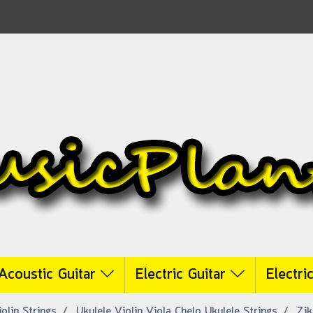
Acoustic Guitar
Electric Guitar
Electri
olin Strings
Ukulele Violin Viola Chelo Ukulele Strings
Zik