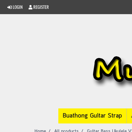
LOGIN
REGISTER
Buathong Guitar Strap
Home
All products
Guitar Bass Ukulele Vi