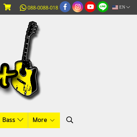
088-0088-018
EN
c Bass
More