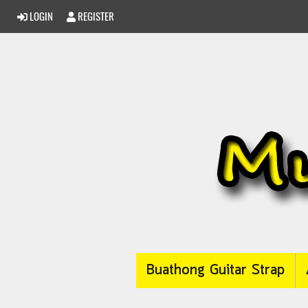
LOGIN
REGISTER
Buathong Guitar Strap