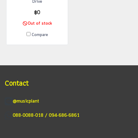
Drive
฿0
Out of stock
Compare
Contact
@musicplant
088-0088-018 / 094-686-6861