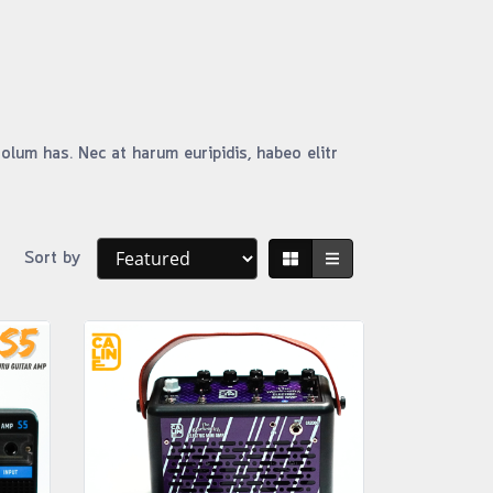
olum has. Nec at harum euripidis, habeo elitr
Sort by