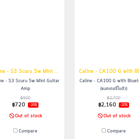
Caline - S3 Scuru 5w Mini Guitar Amp
ne - S3 Scuru 5w Mini Guitar
Caline - CA100 G with Blue
Amp
(แบตเตอรี่ในตัว)
฿900
฿2,700
฿720
฿2,160
-20%
-20%
Out of stock
Out of stock
Compare
Compare