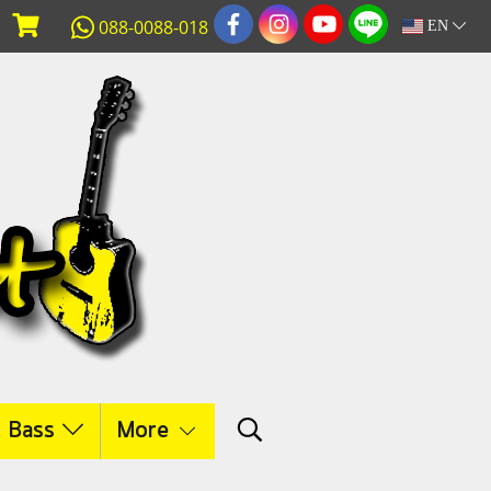
088-0088-018
EN
c Bass
More