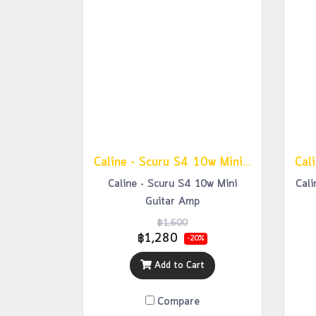
Caline - Scuru S4 10w Mini Guitar Amp
Caline - Scuru S4 10w Mini
Cali
Guitar Amp
฿1,600
฿1,280
-20%
Add to Cart
Compare