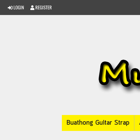
LOGIN
REGISTER
Buathong Guitar Strap