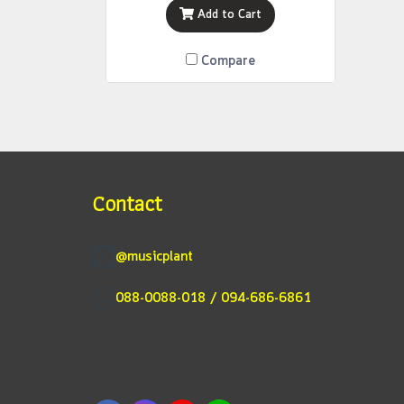
Add to Cart
Compare
Contact
@musicplant
088-0088-018 / 094-686-6861