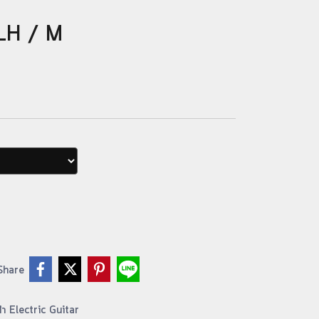
LH / M
Share
้า Electric Guitar