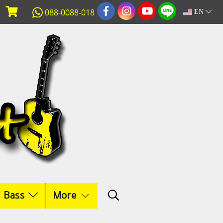
088-0088-018
EN
c Bass
More