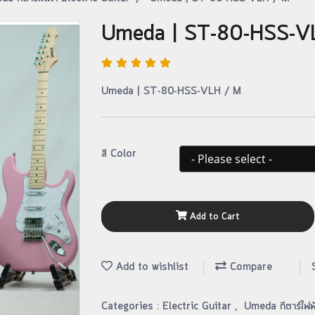
Umeda | ST-80-HSS-V
Umeda | ST-80-HSS-VLH / M
สี Color
Add to Cart
Add to wishlist
Compare
Categories :
Electric Guitar
,
Umeda กีตาร์ไฟฟ