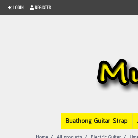
LOGIN
REGISTER
Buathong Guitar Strap
Home
All products
Electric Guitar
Umed