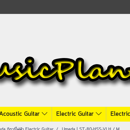
Acoustic Guitar
Electric Guitar
Electri
a กีตาร์ไฟฟ้า Electric Guitar
Umeda | ST-80-HSS-VLH / M