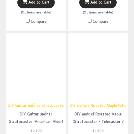
Add to Cart
Add to Cart
(Options available)
(Options available)
Compare
Compare
DIY Guitar บอดี้ทรง Stratocaster (American Alder)
DIY คอกีตาร์ Roasted Maple (Stratoc
DIY Guitar บอดี้ทรง
DIY คอกีตาร์ Roasted Maple
Stratocaster (American Alder)
(Stratocaster / Telecaster /
Square)
฿2,100
฿1,800