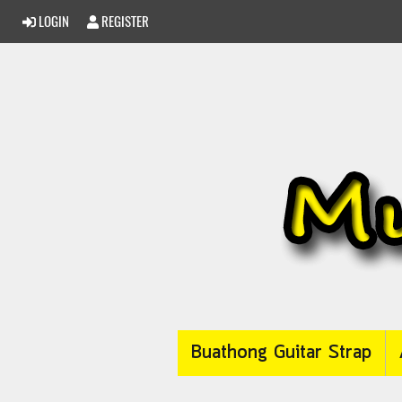
LOGIN
REGISTER
Buathong Guitar Strap