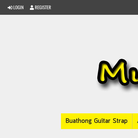
LOGIN
REGISTER
Buathong Guitar Strap