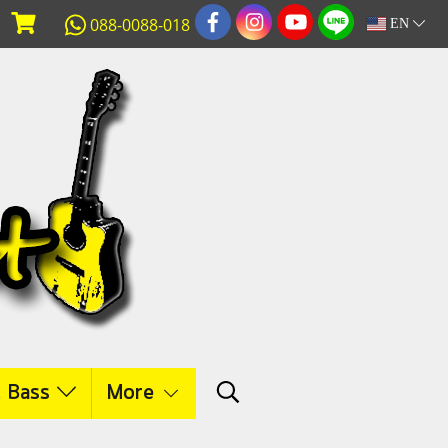
088-0088-018
EN
c Bass
More