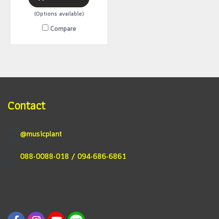
(Options available)
Compare
Contact
@musicplant
088-0088-018 / 094-686-6861