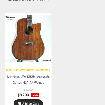
We have found 1 products
Matrixss: AW-DB2M, Acoustic Guitar, 41", All Walnut
Matrixss: AW-DB2M, Acoustic
Guitar, 41", All Walnut
฿4,000
฿3,200
-20%
Add to Cart