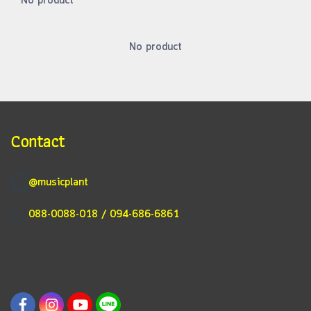
No product
No product
Contact
@musicplant
088-0088-018 / 094-686-6861