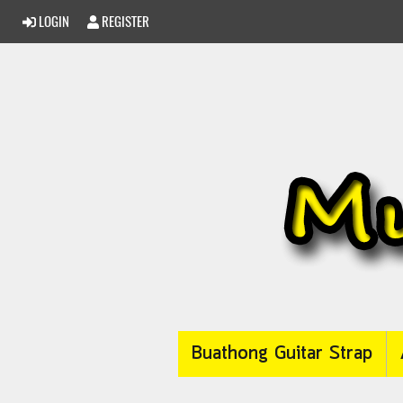
LOGIN
REGISTER
Buathong Guitar Strap