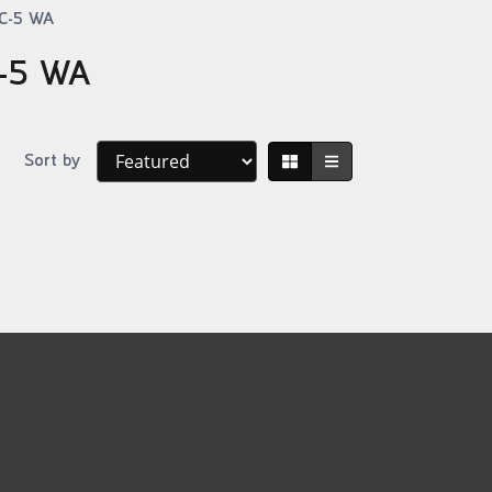
น DC-5 WA
 DC-5 WA
Sort by