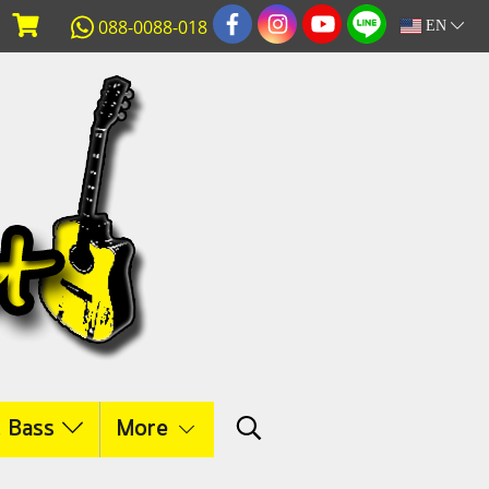
088-0088-018
EN
c Bass
More