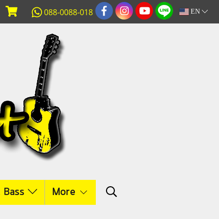
088-0088-018
EN
c Bass
More