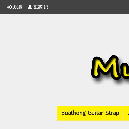
LOGIN
REGISTER
Buathong Guitar Strap