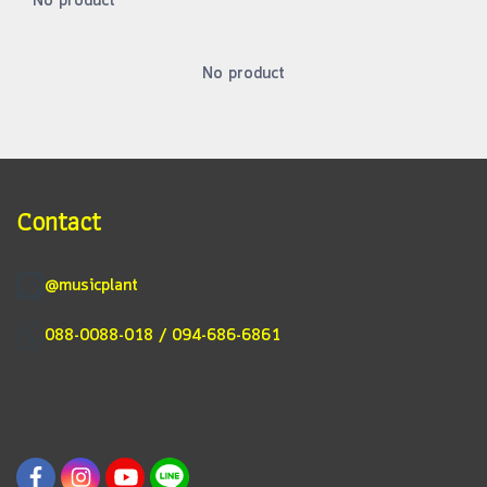
No product
No product
Contact
@musicplant
088-0088-018 / 094-686-6861