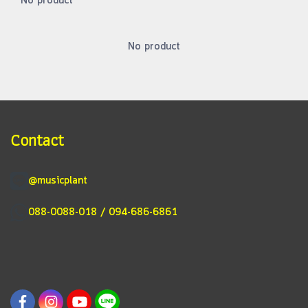
No product
No product
Contact
@musicplant
088-0088-018 / 094-686-6861